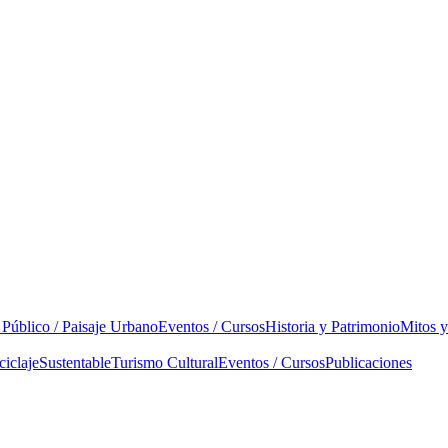
 Público / Paisaje Urbano
Eventos / Cursos
Historia y Patrimonio
Mitos 
ciclaje
Sustentable
Turismo Cultural
Eventos / Cursos
Publicaciones