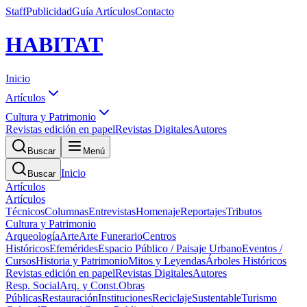
Staff
Publicidad
Guía Artículos
Contacto
HABITAT
Inicio
Artículos
Cultura y Patrimonio
Revistas edición en papel
Revistas Digitales
Autores
Buscar
Menú
Inicio
Buscar
Artículos
Artículos
Técnicos
Columnas
Entrevistas
Homenaje
Reportajes
Tributos
Cultura y Patrimonio
Arqueología
Arte
Arte Funerario
Centros
Históricos
Efemérides
Espacio Público / Paisaje Urbano
Eventos /
Cursos
Historia y Patrimonio
Mitos y Leyendas
Árboles Históricos
Revistas edición en papel
Revistas Digitales
Autores
Resp. Social
Arq. y Const.
Obras
Públicas
Restauración
Instituciones
Reciclaje
Sustentable
Turismo